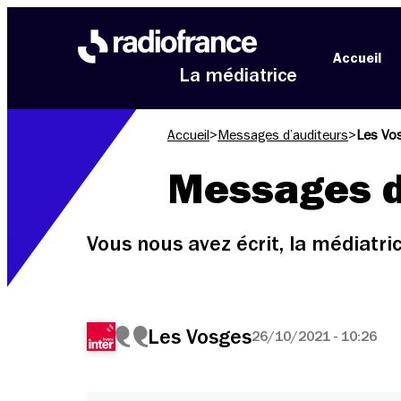
Aller au menu
Aller au contenu
Aller au pied de page
Accueil
La médiatrice
Accueil
>
Messages d’auditeurs
>
Les Vo
Messages d
Vous nous avez écrit, la médiatr
Les Vosges
26/10/2021 - 10:26