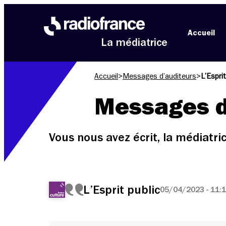
Aller au menu
Aller au contenu
Aller au pied de page
Accueil
La médiatrice
Accueil
>
Messages d’auditeurs
>
L’Esprit
Messages d
Vous nous avez écrit, la médiatr
L’Esprit public
05/04/2023 - 11: