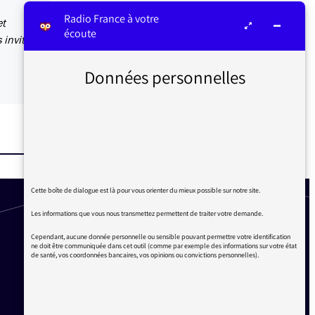
Radio France à votre
et
écoute
 invités
Données personnelles
Cette boîte de dialogue est là pour vous orienter du mieux possible sur notre site.
Les informations que vous nous transmettez permettent de traiter votre demande.
Cependant, aucune donnée personnelle ou sensible pouvant permettre votre identification
ne doit être communiquée dans cet outil (comme par exemple des informations sur votre état
de santé, vos coordonnées bancaires, vos opinions ou convictions personnelles).