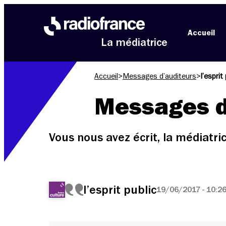
Aller au menu
Aller au contenu
Aller au pied de page
Accueil
La médiatrice
Accueil
>
Messages d’auditeurs
>
l’esprit
Messages d
Vous nous avez écrit, la médiatr
l’esprit public
19/06/2017 - 10:2