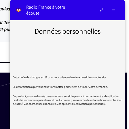
Radio France à votre
n puisque les discussions avec le producteur de
écoute
di 1er juin pour vous répondre :
Données personnelles
t-public-restera/
Cette boîte de dialogue est là pour vous orienter du mieux possible sur notre site.
Les informations que vous nous transmettez permettent de traiter votre demande.
Cependant, aucune donnée personnelle ou sensible pouvant permettre votre identification
ne doit être communiquée dans cet outil (comme par exemple des informations sur votre état
de santé, vos coordonnées bancaires, vos opinions ou convictions personnelles).