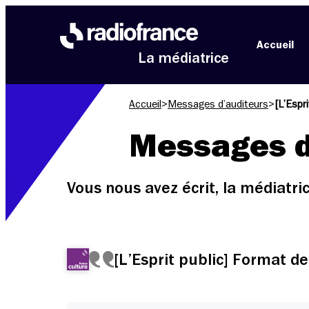
Aller au menu
Aller au contenu
Aller au pied de page
Accueil
La médiatrice
Accueil
>
Messages d’auditeurs
>
[L’Espr
Messages d
Vous nous avez écrit, la médiatr
[L’Esprit public] Format de