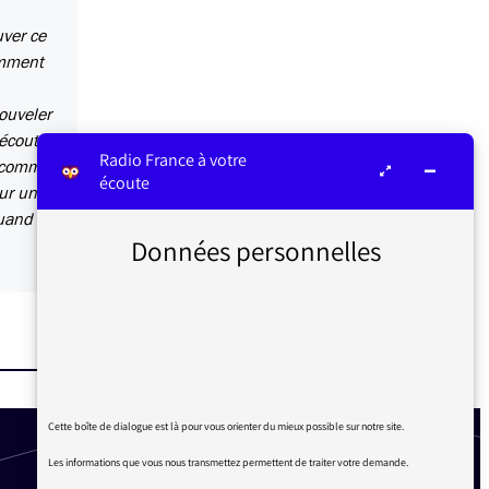
uver ce
omment
ouveler
’écoute
Radio France à votre
s comme
écoute
ur un
quand
Données personnelles
Cette boîte de dialogue est là pour vous orienter du mieux possible sur notre site.
Les informations que vous nous transmettez permettent de traiter votre demande.