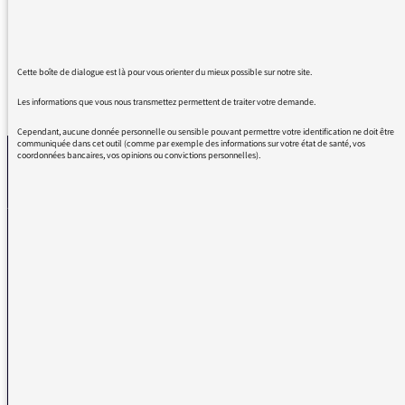
de Radio France....
Cette boîte de dialogue est là pour vous orienter du mieux possible sur notre site.
REVENIR AUX MESSAGES
Les informations que vous nous transmettez permettent de traiter votre demande.
Cependant, aucune donnée personnelle ou sensible pouvant permettre votre identification ne doit être
communiquée dans cet outil (comme par exemple des informations sur votre état de santé, vos
coordonnées bancaires, vos opinions ou convictions personnelles).
La médiatrice
VOUS AVEZ UN PROBLÈME DE RÉCEPTION ?
Remplissez l’un de nos formulaires afin que nous puissions vous aider.
Réception FM/DAB