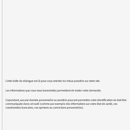
quand tu prends le taxi, c'est un algorithme
qui guide ton chauffeur. Ce sont des
algorithmes qui aident les médecins à mieux
interpréter les IRM. Ce sont des algorithmes
qui rendent ton vol agréable vers les soirées
floridiennes ou tu pourras croiser ces geeks
que tu crois connaitre. Cette approche existe
depuis des siècles (avant même les
ordinateurs), il s'agit d'un pan entier des
mathématiques.
Heureusement Frédéric qu'il te reste cette
Cette boîte de dialogue est là pour vous orienter du mieux possible sur notre site.
prose et cette originalité qui te permettent
Les informations que vous nous transmettez permettent de traiter votre demande.
d'enchainer en parlant "d'informaticiens
boutonneux à lunettes qui ne sortaient pas de
Cependant, aucune donnée personnelle ou sensible pouvant permettre votre identification ne doit être
communiquée dans cet outil (comme par exemple des informations sur votre état de santé, vos
chez eux". Et de poursuivre avec une jolie
coordonnées bancaires, vos opinions ou convictions personnelles).
tirade sur "des mecs complexés
physiquement". Tu as raison, il fallait vraiment
insister sur ces points et reprendre les