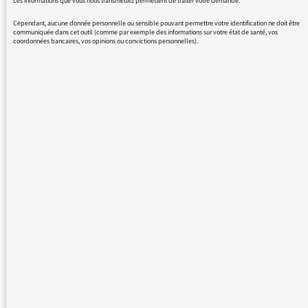
Les informations que vous nous transmettez permettent de traiter votre demande.
Cependant, aucune donnée personnelle ou sensible pouvant permettre votre identification ne doit être
communiquée dans cet outil (comme par exemple des informations sur votre état de santé, vos
coordonnées bancaires, vos opinions ou convictions personnelles).