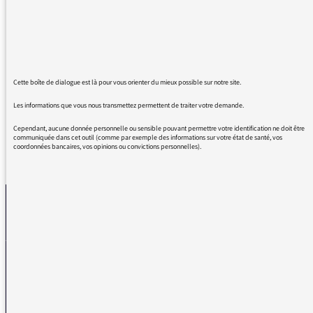
de ces rencontres avec ces anciens qui vibrent
et se livrent en reprenant des chants de leur
jeunesse. Les dialogues sont touchants et le
commentaire de la voix off, qui devient
témoignage, est d'une profondeur émouvante.
Cette boîte de dialogue est là pour vous orienter du mieux possible sur notre site.
Les informations que vous nous transmettez permettent de traiter votre demande.
Cependant, aucune donnée personnelle ou sensible pouvant permettre votre identification ne doit être
communiquée dans cet outil (comme par exemple des informations sur votre état de santé, vos
coordonnées bancaires, vos opinions ou convictions personnelles).
REVENIR AUX MESSAGES
La médiatrice
VOUS AVEZ UN PROBLÈME DE RÉCEPTION ?