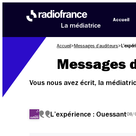
Aller au menu
Aller au contenu
Aller au pied de page
Accueil
La médiatrice
Accueil
>
Messages d’auditeurs
>
L’expér
Messages d
Vous nous avez écrit, la médiatr
L’expérience : Ouessant
08/