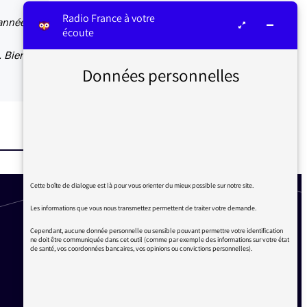
Radio France à votre
années.
écoute
. Bien
Données personnelles
Cette boîte de dialogue est là pour vous orienter du mieux possible sur notre site.
Les informations que vous nous transmettez permettent de traiter votre demande.
Cependant, aucune donnée personnelle ou sensible pouvant permettre votre identification
ne doit être communiquée dans cet outil (comme par exemple des informations sur votre état
de santé, vos coordonnées bancaires, vos opinions ou convictions personnelles).