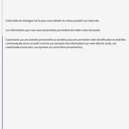
Cette boîte de dialogue est là pour vous orienter du mieux possible sur notre site.
REVENIR AUX MESSAGES
Les informations que vous nous transmettez permettent de traiter votre demande.
Cependant, aucune donnée personnelle ou sensible pouvant permettre votre identification ne doit être
communiquée dans cet outil (comme par exemple des informations sur votre état de santé, vos
coordonnées bancaires, vos opinions ou convictions personnelles).
La médiatrice
VOUS AVEZ UN PROBLÈME DE RÉCEPTION ?
Remplissez l’un de nos formulaires afin que nous puissions vous aider.
Réception FM/DAB
Réception numérique