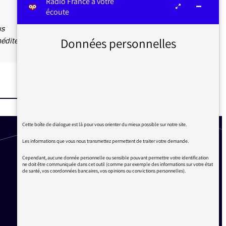
Radio France à votre
écoute
us
Données personnelles
éditer.
Cette boîte de dialogue est là pour vous orienter du mieux possible sur notre site.
Les informations que vous nous transmettez permettent de traiter votre demande.
Cependant, aucune donnée personnelle ou sensible pouvant permettre votre identification
ne doit être communiquée dans cet outil (comme par exemple des informations sur votre état
de santé, vos coordonnées bancaires, vos opinions ou convictions personnelles).