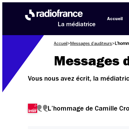
Aller au menu
Aller au contenu
Aller au pied de page
Accueil
La médiatrice
Accueil
>
Messages d’auditeurs
>
L’homm
Messages d
Vous nous avez écrit, la médiatr
L’hommage de Camille Cro