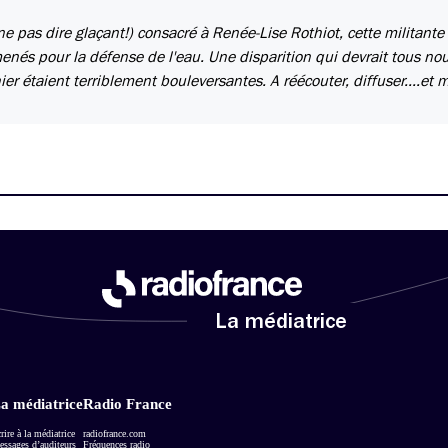
 pas dire glaçant!) consacré à Renée-Lise Rothiot, cette militante
enés pour la défense de l'eau. Une disparition qui devrait tous no
ier étaient terriblement bouleversantes. A réécouter, diffuser....et m
La médiatrice
a médiatrice
Radio France
rire à la médiatrice
radiofrance.com
ssages d’auditeurs
Fréquences radio