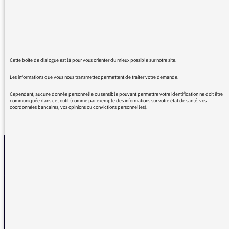
Son podcast "Histoires de peintures" est une
merveille, personnellement je le suis en vidéo
pour avoir les peintures devant les yeux !
Bonne continuation.
FC est la meilleure des radios au monde.
Cette boîte de dialogue est là pour vous orienter du mieux possible sur notre site.
Les informations que vous nous transmettez permettent de traiter votre demande.
Cependant, aucune donnée personnelle ou sensible pouvant permettre votre identification ne doit être
communiquée dans cet outil (comme par exemple des informations sur votre état de santé, vos
coordonnées bancaires, vos opinions ou convictions personnelles).
REVENIR AUX MESSAGES
La médiatrice
VOUS AVEZ UN PROBLÈME DE RÉCEPTION ?