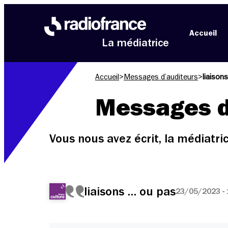
Aller au menu
Aller au contenu
Aller au pied de page
Accueil
La médiatrice
Accueil
>
Messages d’auditeurs
>
liaison
Messages d
Vous nous avez écrit, la médiatr
liaisons … ou pas
23/05/2023 - 