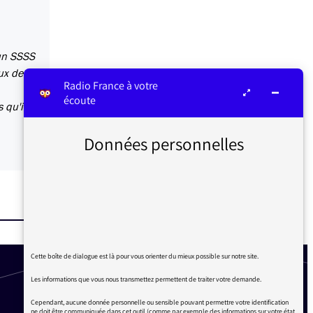
 un SSSS
ux de
Radio France à votre
écoute
 qu'il y
Données personnelles
Cette boîte de dialogue est là pour vous orienter du mieux possible sur notre site.
Les informations que vous nous transmettez permettent de traiter votre demande.
Cependant, aucune donnée personnelle ou sensible pouvant permettre votre identification
ne doit être communiquée dans cet outil (comme par exemple des informations sur votre état