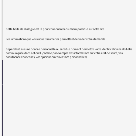
trouver pointilleuse mais on se rend compte
que les liaisons se perdent de plus en plus à
la radio. Merci pour vos émissions.
Cette boîte de dialogue est là pour vous orienter du mieux possible sur notre site.
Les informations que vous nous transmettez permettent de traiter votre demande.
REVENIR AUX MESSAGES
Cependant, aucune donnée personnelle ou sensible pouvant permettre votre identification ne doit être
communiquée dans cet outil (comme par exemple des informations sur votre état de santé, vos
coordonnées bancaires, vos opinions ou convictions personnelles).
La médiatrice
VOUS AVEZ UN PROBLÈME DE RÉCEPTION ?
Remplissez l’un de nos formulaires afin que nous puissions vous aider.