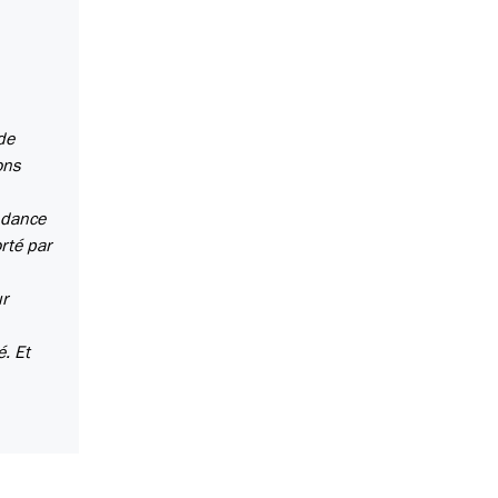
de
ons
ndance
orté par
ur
é. Et