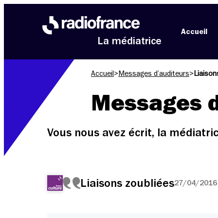
Aller au menu
Aller au contenu
Aller au pied de page
Accueil
La médiatrice
Accueil
>
Messages d’auditeurs
>
Liaison
Messages d
Vous nous avez écrit, la médiatr
Liaisons zoubliées
27/04/2016 