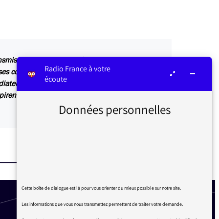
ansmis au service concerné par vos questions ou
Radio France à votre
s contributions sont relayées sur les antennes
écoute
diateur ou dans Les infos du médiateur, lettre
irent également des articles explicatifs à
Données personnelles
Cette boîte de dialogue est là pour vous orienter du mieux possible sur notre site.
Les informations que vous nous transmettez permettent de traiter votre demande.