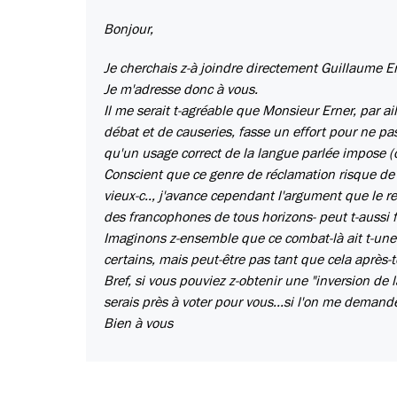
Bonjour,
Je cherchais z-à joindre directement Guillaume Er
Je m'adresse donc à vous.
Il me serait t-agréable que Monsieur Erner, par ai
débat et de causeries, fasse un effort pour ne pa
qu'un usage correct de la langue parlée impose (o
Conscient que ce genre de réclamation risque de 
vieux-c.., j'avance cependant l'argument que le res
des francophones de tous horizons- peut t-aussi f
Imaginons z-ensemble que ce combat-là ait t-une v
certains, mais peut-être pas tant que cela après-t
Bref, si vous pouviez z-obtenir une "inversion de l
serais près à voter pour vous...si l'on me demand
Bien à vous