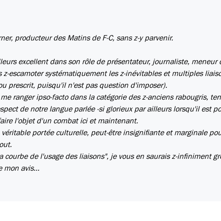
ner, producteur des Matins de F-C, sans z-y parvenir.
lleurs excellent dans son rôle de présentateur, journaliste, meneur 
s z-escamoter systématiquement les z-inévitables et multiples liais
u prescrit, puisqu'il n'est pas question d'imposer).
me ranger ipso-facto dans la catégorie des z-anciens rabougris, te
pect de notre langue parlée -si glorieux par ailleurs lorsqu'il est p
aire l'objet d'un combat ici et maintenant.
éritable portée culturelle, peut-être insignifiante et marginale po
out.
a courbe de l'usage des liaisons", je vous en saurais z-infiniment gr
e mon avis...