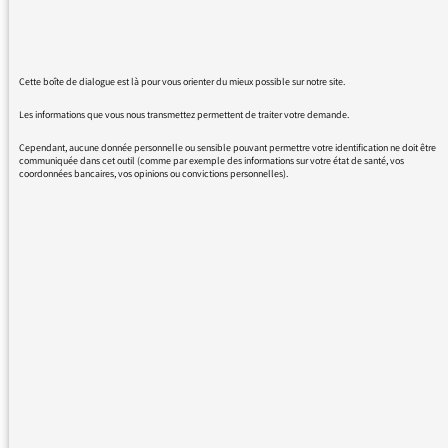
atteintes à la liberté d'expression sont très
graves et j'espère qu'un jour, toutes les
personnes qui ont participé à ce climat
liberticide en France seront jugés sur l'autel
Cette boîte de dialogue est là pour vous orienter du mieux possible sur notre site.
de la vérité.
Les informations que vous nous transmettez permettent de traiter votre demande.
Cependant, aucune donnée personnelle ou sensible pouvant permettre votre identification ne doit être
France inter est une radio qui fait la promotion
communiquée dans cet outil (comme par exemple des informations sur votre état de santé, vos
des opresseurs fae aux opprimés. L'histoire se
coordonnées bancaires, vos opinions ou convictions personnelles).
souviendra de ça.
J'aimerais bien avoir votre réaction concernant
ce passage radio qui me choque
profondément.
28/11/2015 - 9:43