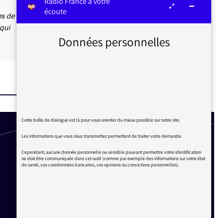
Radio France à votre
écoute
es de
 qui
Données personnelles
Cette boîte de dialogue est là pour vous orienter du mieux possible sur notre site.
Les informations que vous nous transmettez permettent de traiter votre demande.
Cependant, aucune donnée personnelle ou sensible pouvant permettre votre identification
ne doit être communiquée dans cet outil (comme par exemple des informations sur votre état
de santé, vos coordonnées bancaires, vos opinions ou convictions personnelles).