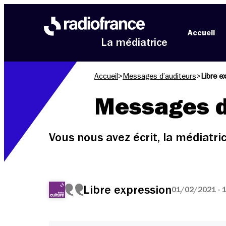
Aller au menu
Aller au contenu
Aller au pied de page
Accueil
La médiatrice
Accueil
>
Messages d’auditeurs
>
Libre e
Messages d
Vous nous avez écrit, la médiatr
Libre expression
01/02/2021 - 