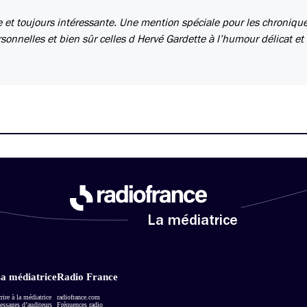
e et toujours intéressante. Une mention spéciale pour les chroniqu
onnelles et bien sûr celles d Hervé Gardette à l’humour délicat et
La médiatrice
a médiatrice
Radio France
rire à la médiatrice
radiofrance.com
ssages d’auditeurs
Fréquences radio