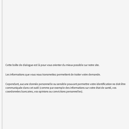
J'ai essayé d'envoyer des messages gratifiants
à certains animateurs, mais le lien ´nous
contacter' renvoie ce message " Votre message
ne peut pas être remis parce que la remise à
cette adresse est restreinte"
Merci
Prune Quellien
Cette boîte de dialogue est là pour vous orienter du mieux possible sur notre site.
Les informations que vous nous transmettez permettent de traiter votre demande.
Cependant, aucune donnée personnelle ou sensible pouvant permettre votre identification ne doit être
communiquée dans cet outil (comme par exemple des informations sur votre état de santé, vos
25/08/2016 - 14:53
coordonnées bancaires, vos opinions ou convictions personnelles).
Le service numérique a repris toutes les
adresses mail des émissions… Ce problème
ne devrait plus être d’actualité.