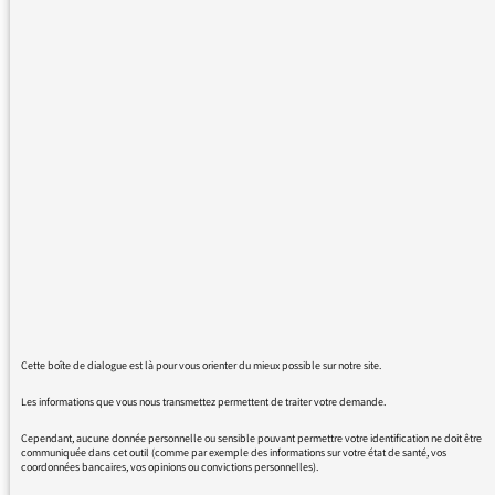
Le lien vers Nantes (Le Labo des Savoirs -
Théories de l'Evolution) pour écouter
l'émission sur l'évolution ne marche pas. C'est
récurrent et inique pour les utilisateurs sous
Android (Tablette Samsung avec Android
version 5) ; j'ai vérifié et ce n'est pas le cas
avec les appareils Apple, et c'est comme ça
également pour les éditions de vos confrères
du Monde. Et je ne vous parle même pas du
chemin de croix pour vous écrire tant
l'ergonomie de saisie et d'agencement des
écrans est à ch... !
Alors ostracisme de classe numérique, mépris
Cette boîte de dialogue est là pour vous orienter du mieux possible sur notre site.
pour les non initiés selon des critères partiaux
Les informations que vous nous transmettez permettent de traiter votre demande.
? Ou simple indifférence !? Ce qui est pire.
Cependant, aucune donnée personnelle ou sensible pouvant permettre votre identification ne doit être
communiquée dans cet outil (comme par exemple des informations sur votre état de santé, vos
Bien cordialement.
coordonnées bancaires, vos opinions ou convictions personnelles).