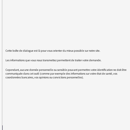
décrire si précisément votre pensée, qui
devrait être universelle. Mes mots seront si
pauvres face à vous. Quel bonheur de vous
écouter. La puissance de la création. Les
arbres relationnels. La perte des repères est
applicable également en dehors du contexte
antillais lié à l'esclavage. Un parcours
Cette boîte de dialogue est là pour vous orienter du mieux possible sur notre site.
individuel, la perte d'un parent, la maladie,
Les informations que vous nous transmettez permettent de traiter votre demande.
l'isolement... Les traces sont alors
effectivement essentielles.
Cependant, aucune donnée personnelle ou sensible pouvant permettre votre identification ne doit être
communiquée dans cet outil (comme par exemple des informations sur votre état de santé, vos
Les lieux de "pèlerinage", au sens
coordonnées bancaires, vos opinions ou convictions personnelles).
d'attachement à un lieu, un arbre. Merci.
REVENIR AUX MESSAGES