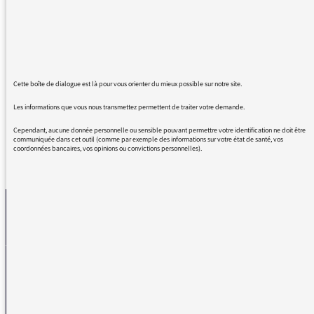
regardé le documentaire sur Arte.TV. La
sympathie pour les Palestiniens s'exprime
trop rarement sur les chaînes françaises.
J'espère que vous ne le paierez pas par des
messages injurieux. Vous avez fait preuve de
courage.
Cette boîte de dialogue est là pour vous orienter du mieux possible sur notre site.
Les informations que vous nous transmettez permettent de traiter votre demande.
Cependant, aucune donnée personnelle ou sensible pouvant permettre votre identification ne doit être
communiquée dans cet outil (comme par exemple des informations sur votre état de santé, vos
coordonnées bancaires, vos opinions ou convictions personnelles).
REVENIR AUX MESSAGES
La médiatrice
VOUS AVEZ UN PROBLÈME DE RÉCEPTION ?