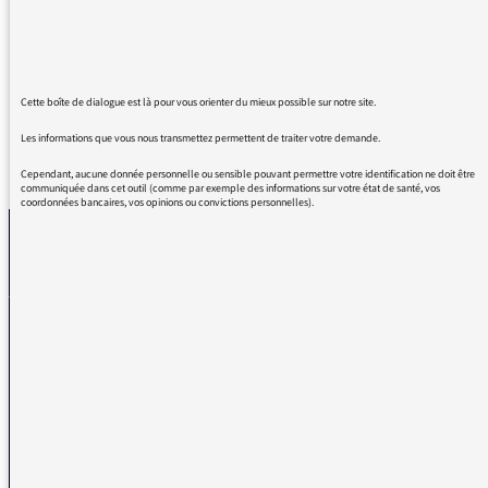
Cette interview était juste et touchante .
Merci d'avoir rencontré cette grande.
Cette boîte de dialogue est là pour vous orienter du mieux possible sur notre site.
Les informations que vous nous transmettez permettent de traiter votre demande.
REVENIR AUX MESSAGES
Cependant, aucune donnée personnelle ou sensible pouvant permettre votre identification ne doit être
communiquée dans cet outil (comme par exemple des informations sur votre état de santé, vos
coordonnées bancaires, vos opinions ou convictions personnelles).
La médiatrice
VOUS AVEZ UN PROBLÈME DE RÉCEPTION ?
Remplissez l’un de nos formulaires afin que nous puissions vous aider.
Réception FM/DAB