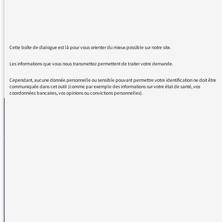
clairvoyance et de précision. Même si son
analyse n'est pas réjouissante, elle aide à bien
comprendre la situation.
Cette boîte de dialogue est là pour vous orienter du mieux possible sur notre site.
Les informations que vous nous transmettez permettent de traiter votre demande.
REVENIR AUX MESSAGES
Cependant, aucune donnée personnelle ou sensible pouvant permettre votre identification ne doit être
communiquée dans cet outil (comme par exemple des informations sur votre état de santé, vos
coordonnées bancaires, vos opinions ou convictions personnelles).
La médiatrice
VOUS AVEZ UN PROBLÈME DE RÉCEPTION ?
Remplissez l’un de nos formulaires afin que nous puissions vous aider.