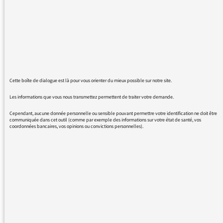
d'approximations ou de semi-discussions.
Juste décevant de la part de ma radio
préférée.
Cette boîte de dialogue est là pour vous orienter du mieux possible sur notre site.
03/04/2018 - 14:15
Les informations que vous nous transmettez permettent de traiter votre demande.
Cependant, aucune donnée personnelle ou sensible pouvant permettre votre identification ne doit être
communiquée dans cet outil (comme par exemple des informations sur votre état de santé, vos
coordonnées bancaires, vos opinions ou convictions personnelles).
Voici la réponse du directeur des programmes
de France Culture :
Cher Monsieur,
Votre message a bien été transmis à
Guillaume Erner.
De manière générale, au-delà de l’émission de