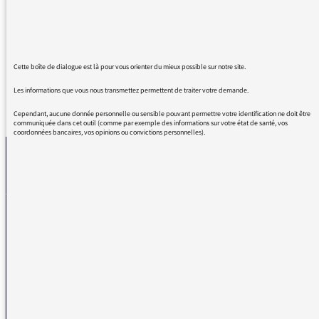
aujourd'hui, 15 octobre, elle était
remarquable.
Cette boîte de dialogue est là pour vous orienter du mieux possible sur notre site.
Les informations que vous nous transmettez permettent de traiter votre demande.
REVENIR AUX MESSAGES
Cependant, aucune donnée personnelle ou sensible pouvant permettre votre identification ne doit être
communiquée dans cet outil (comme par exemple des informations sur votre état de santé, vos
coordonnées bancaires, vos opinions ou convictions personnelles).
La médiatrice
VOUS AVEZ UN PROBLÈME DE RÉCEPTION ?
Remplissez l’un de nos formulaires afin que nous puissions vous aider.
Réception FM/DAB