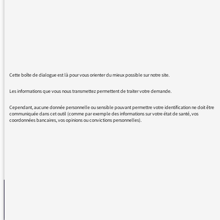
lobby antichasse. Je souscris au besoin de
pluralité mais il faut écouter chaque
contradicteur. Dans ce cas pourquoi ne pas
donner la parole aux chasseurs également sur
ce sujet Blaireau ? il serait bien de ne pas
laisser la tribune à cette seule association
militante aveuglément antichasse (lobby écolo
Cette boîte de dialogue est là pour vous orienter du mieux possible sur notre site.
urbain) dont la gestion de leur réserve
Les informations que vous nous transmettez permettent de traiter votre demande.
sauvage fait plus que débat.... soyez donc s’il
vous plaît un peu moins partial...
Cependant, aucune donnée personnelle ou sensible pouvant permettre votre identification ne doit être
communiquée dans cet outil (comme par exemple des informations sur votre état de santé, vos
coordonnées bancaires, vos opinions ou convictions personnelles).
REVENIR AUX MESSAGES