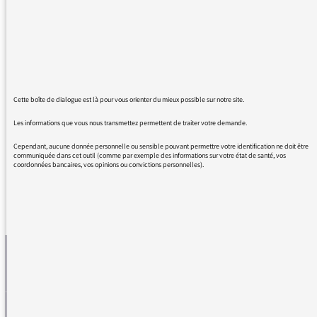
Bravo à toute l'équipe. Quel magnifique travail
d'adaptation de l'œuvre de Marcel Pagnol !
Aussi bien pour la gloire de mon père que
pour le château de ma mère.
Un grand merci pour les bons moments
passés grâce à vous. Sans oublier le talent
Cette boîte de dialogue est là pour vous orienter du mieux possible sur notre site.
d'Hervé Pierre de la Comédie Française.
Les informations que vous nous transmettez permettent de traiter votre demande.
MERCI ENCORE.
Cependant, aucune donnée personnelle ou sensible pouvant permettre votre identification ne doit être
communiquée dans cet outil (comme par exemple des informations sur votre état de santé, vos
coordonnées bancaires, vos opinions ou convictions personnelles).
REVENIR AUX MESSAGES
La médiatrice