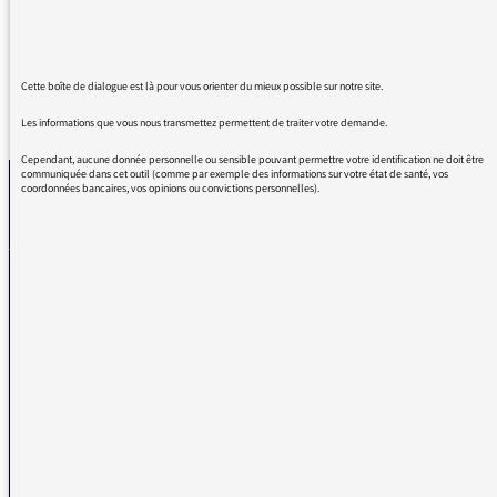
Cette boîte de dialogue est là pour vous orienter du mieux possible sur notre site.
REVENIR AUX MESSAGES
Les informations que vous nous transmettez permettent de traiter votre demande.
Cependant, aucune donnée personnelle ou sensible pouvant permettre votre identification ne doit être
communiquée dans cet outil (comme par exemple des informations sur votre état de santé, vos
coordonnées bancaires, vos opinions ou convictions personnelles).
La médiatrice
VOUS AVEZ UN PROBLÈME DE RÉCEPTION ?
Remplissez l’un de nos formulaires afin que nous puissions vous aider.
Réception FM/DAB