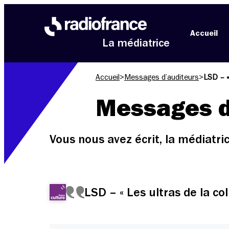
Aller au menu
Aller au contenu
Aller au pied de page
Accueil
La médiatrice
Accueil
>
Messages d’auditeurs
>
LSD – «
Messages d
Vous nous avez écrit, la médiatr
LSD – « Les ultras de la col