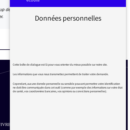
oup de
Données personnelles
r.
Cette boîte de dialogue est là pour vous orienter du mieux possible sur notre site.
Les informations que vous nous transmettez permettent de traiter votre demande.
Cependant, aucune donnée personnelle ou sensible pouvant permettre votre identification
ne doit être communiquée dans cet outil (comme par exemple des informations sur votre état
de santé, vos coordonnées bancaires, vos opinions ou convictions personnelles).
IVRE SUR LES RÉSEAUX