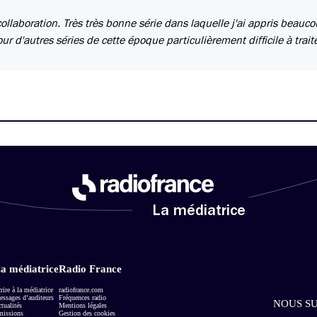
 collaboration. Très très bonne série dans laquelle j'ai appris beauc
our d'autres séries de cette époque particulièrement difficile à traite
La médiatrice
a médiatrice
Radio France
rire à la médiatrice
radiofrance.com
ssages d’auditeurs
Fréquences radio
NOUS SU
tualités
Mentions légales
missions
Gestion des cookies