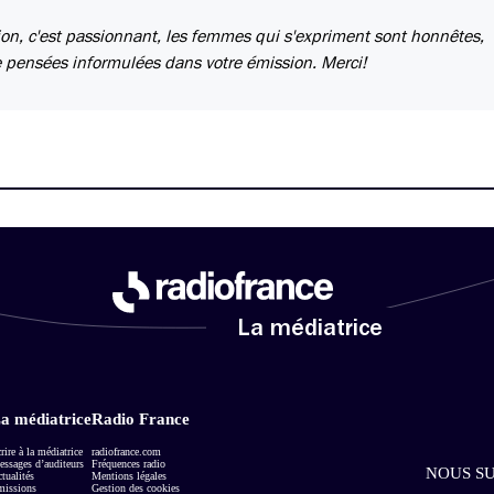
ion, c'est passionnant, les femmes qui s'expriment sont honnêtes,
de pensées informulées dans votre émission. Merci!
La médiatrice
a médiatrice
Radio France
rire à la médiatrice
radiofrance.com
ssages d’auditeurs
Fréquences radio
NOUS SU
tualités
Mentions légales
missions
Gestion des cookies