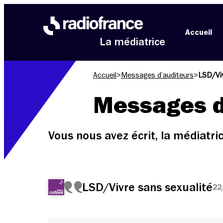
Aller au menu
Aller au contenu
Aller au pied de page
Accueil
La médiatrice
Accueil
>
Messages d’auditeurs
>
LSD/Viv
Messages d
Vous nous avez écrit, la médiatr
LSD/Vivre sans sexualité
22