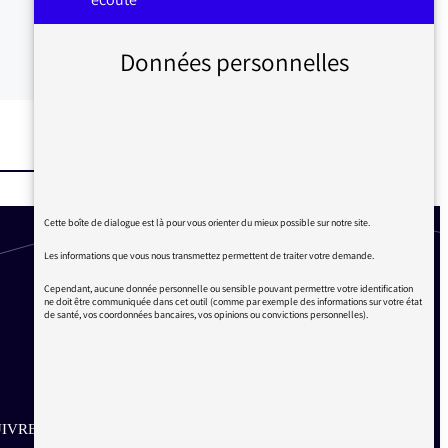
Données personnelles
Cette boîte de dialogue est là pour vous orienter du mieux possible sur notre site.
Les informations que vous nous transmettez permettent de traiter votre demande.
Cependant, aucune donnée personnelle ou sensible pouvant permettre votre identification
ne doit être communiquée dans cet outil (comme par exemple des informations sur votre état
de santé, vos coordonnées bancaires, vos opinions ou convictions personnelles).
IVRE SUR LES RÉSEAUX