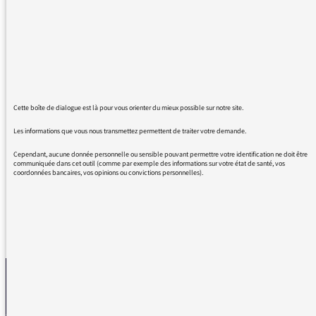
l'impression d'un mixage sonore un peu
confus, avec beaucoup de petits extraits
parfois inutiles, dans le premier épisode, on
apprend des choses étonnantes. Avec humour
et une grande connaissance du sujet, la
journaliste nous embarque vers des territoires
peu visités et nous fait rencontrer des gens
Cette boîte de dialogue est là pour vous orienter du mieux possible sur notre site.
étonnants ... Je me suis mise au yoga il y a
Les informations que vous nous transmettez permettent de traiter votre demande.
peu, et j'ai vraiment adoré cette émission très
originale et passionnante ! Merci !
Cependant, aucune donnée personnelle ou sensible pouvant permettre votre identification ne doit être
communiquée dans cet outil (comme par exemple des informations sur votre état de santé, vos
coordonnées bancaires, vos opinions ou convictions personnelles).
REVENIR AUX MESSAGES