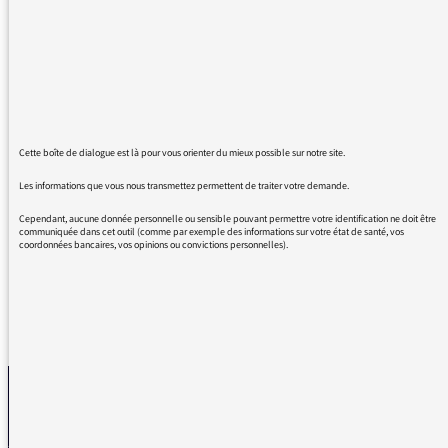
Ça fait beaucoup de bien dans la période
d'entendre ces témoignages de personnes qui
participent activement et en conscience à
construire ce monde meilleur !
Voilà ce que j'attends d'une radio de service
public.
Osez-vous détacher de la manipulation de nos
Cette boîte de dialogue est là pour vous orienter du mieux possible sur notre site.
gouvernants qui font tout pour nous maintenir
Les informations que vous nous transmettez permettent de traiter votre demande.
dans la peur et dans « le monde d'avant » qui
leur va si bien !
Cependant, aucune donnée personnelle ou sensible pouvant permettre votre identification ne doit être
communiquée dans cet outil (comme par exemple des informations sur votre état de santé, vos
coordonnées bancaires, vos opinions ou convictions personnelles).
REVENIR AUX MESSAGES