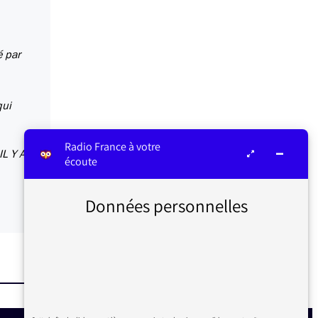
é par
qui
Radio France à votre
L Y A
écoute
Données personnelles