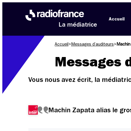
Aller au menu
Aller au contenu
Aller au pied de page
Accueil
La médiatrice
Accueil
>
Messages d’auditeurs
>
Machin 
Messages d
Vous nous avez écrit, la médiatr
Machin Zapata alias le gro