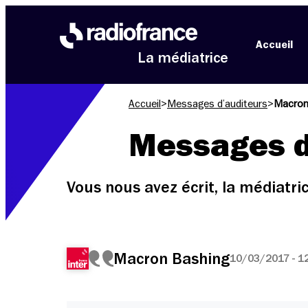
Aller au menu
Aller au contenu
Aller au pied de page
Accueil
La médiatrice
Accueil
>
Messages d’auditeurs
>
Macron
Messages d
Vous nous avez écrit, la médiatr
Macron Bashing
10/03/2017 - 1