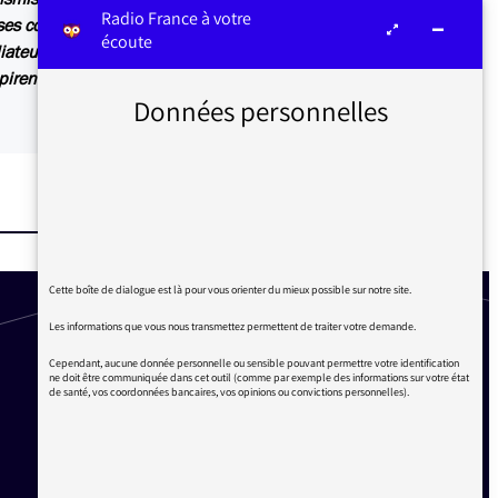
Radio France à votre
s contributions sont relayées sur les antennes
écoute
iateur ou dans Les infos du médiateur, lettre
irent également des articles explicatifs à
Données personnelles
Cette boîte de dialogue est là pour vous orienter du mieux possible sur notre site.
Les informations que vous nous transmettez permettent de traiter votre demande.
Cependant, aucune donnée personnelle ou sensible pouvant permettre votre identification
ne doit être communiquée dans cet outil (comme par exemple des informations sur votre état
de santé, vos coordonnées bancaires, vos opinions ou convictions personnelles).