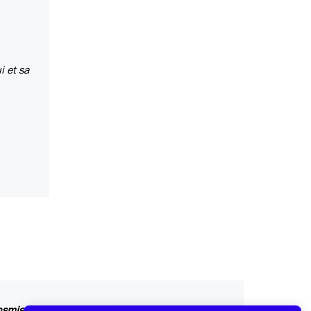
i et sa
ansmis au service concerné par vos questions ou