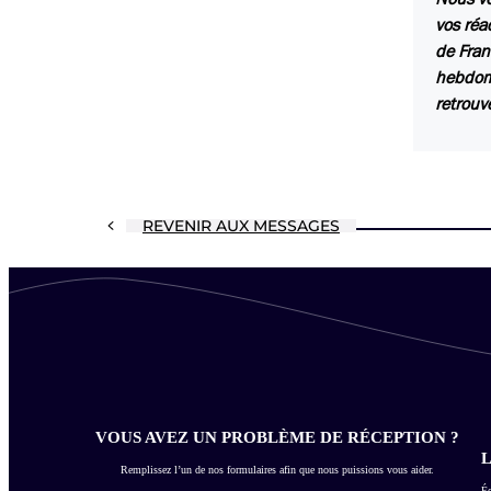
vos réa
de Fran
hebdoma
retrouv
REVENIR AUX MESSAGES
VOUS AVEZ UN PROBLÈME DE RÉCEPTION ?
L
Remplissez l’un de nos formulaires afin que nous puissions vous aider.
Éc