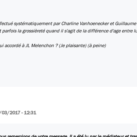
effectué systématiquement par Charline Vanhoenecker et Guillaume
parfois la grossièreté quand il s'agit de la différence d'age entre lu
ui accordé à JL Melenchon ? (Je plaisante) (à peine)
/03/2017 - 12:31
us remercions de votre message. Il a été lu par le médiateur et tr