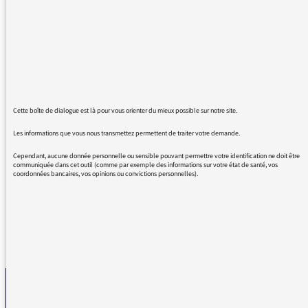
Inter.
Je tenais à vous faire part de toute mon
admiration pour la clairvoyance et le courage
dont vous faites preuve depuis des années.
Quel bol d'air d'écouter votre billet.
Parfois résister c'est renoncer à être drôle. Je
vous adresse tout mon soutien, même si c'est
Cette boîte de dialogue est là pour vous orienter du mieux possible sur notre site.
bien peu. Ne laissons pas à certains le
pouvoir d'occuper notre espace psychique sur
Les informations que vous nous transmettez permettent de traiter votre demande.
la durée. Cette période de mutation à besoin
Cependant, aucune donnée personnelle ou sensible pouvant permettre votre identification ne doit être
d'esprits libres.
communiquée dans cet outil (comme par exemple des informations sur votre état de santé, vos
coordonnées bancaires, vos opinions ou convictions personnelles).
REVENIR AUX MESSAGES