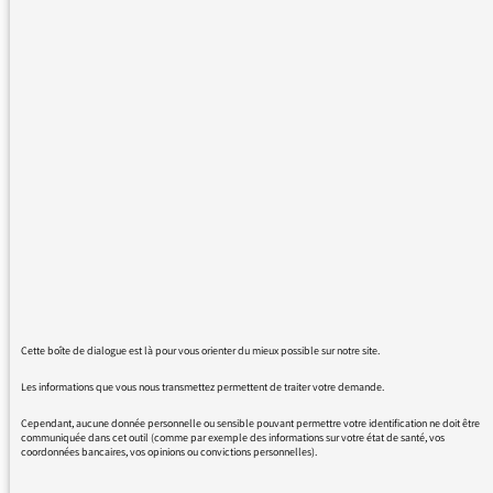
exceptéé "FIP", du fait de publicités et
d'autres singeries diverses.
Je regrette que la langue Française n'ait plus
l'honneur des titres au dépend des
anglicismes à répétitions qui noient cette
langue,qui après en avoir étouffées d'autres
se retrouve , inexorablement dans la même
situation.
Etrange pays qui finance le retour de
"cerveaux Français " mais qui laisse faire cette
perte d'identité .
Que pensent les cerveaux restés içi par
volonté profonde de cette épidémie ?
Cette boîte de dialogue est là pour vous orienter du mieux possible sur notre site.
Merci pour votre réponse .
Les informations que vous nous transmettez permettent de traiter votre demande.
Cependant, aucune donnée personnelle ou sensible pouvant permettre votre identification ne doit être
communiquée dans cet outil (comme par exemple des informations sur votre état de santé, vos
coordonnées bancaires, vos opinions ou convictions personnelles).