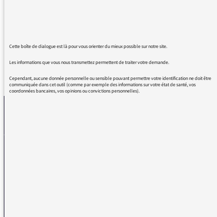
composé un étourdissant morceau en
hommage, joué sur une 12 cordes intitulé « I
knew Leadbelly ».
Cette boîte de dialogue est là pour vous orienter du mieux possible sur notre site.
Les informations que vous nous transmettez permettent de traiter votre demande.
REVENIR AUX MESSAGES
Cependant, aucune donnée personnelle ou sensible pouvant permettre votre identification ne doit être
communiquée dans cet outil (comme par exemple des informations sur votre état de santé, vos
coordonnées bancaires, vos opinions ou convictions personnelles).
La médiatrice
VOUS AVEZ UN PROBLÈME DE RÉCEPTION ?
Remplissez l’un de nos formulaires afin que nous puissions vous aider.