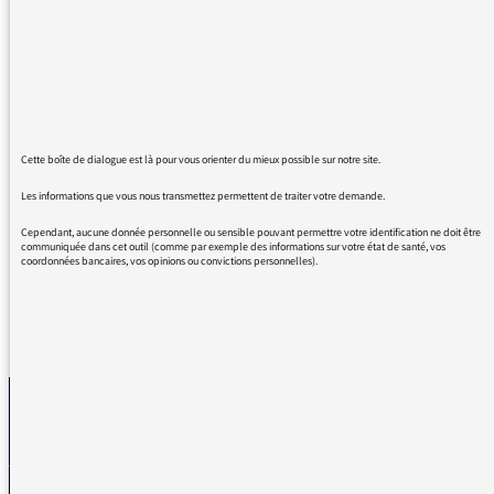
de main d'œuvre. Je suis chaudronnier et je
tiens à dire que les tarifs proposés par les
patrons, pour des techniciens expérimentés,
sont si bas qu'ils en sont presque insultants.
Je travaille en intérim depuis 21 ans pour
cette raison et ainsi je fais partie de ces
nombreux chômeurs qui travaillent à l'année,
Cette boîte de dialogue est là pour vous orienter du mieux possible sur notre site.
préférant la précarité de contrats courts à une
Les informations que vous nous transmettez permettent de traiter votre demande.
stabilité relative au moindre coût.
Cependant, aucune donnée personnelle ou sensible pouvant permettre votre identification ne doit être
communiquée dans cet outil (comme par exemple des informations sur votre état de santé, vos
coordonnées bancaires, vos opinions ou convictions personnelles).
REVENIR AUX MESSAGES
La médiatrice