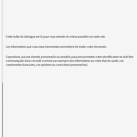
"Autant en Emporte l'Histoire" que j'écoute et
ré-coute avec beaucoup de plaisir. Emission
de qualité aux sujets inspirants, servis par des
invités, comédiens, bruiteurs, réalisateurs de
grands talents et irrésistible hôtesse. MERCI !
MERCI ! Longue vie à ce programme !
Cette boîte de dialogue est là pour vous orienter du mieux possible sur notre site.
Les informations que vous nous transmettez permettent de traiter votre demande.
Cependant, aucune donnée personnelle ou sensible pouvant permettre votre identification ne doit être
communiquée dans cet outil (comme par exemple des informations sur votre état de santé, vos
coordonnées bancaires, vos opinions ou convictions personnelles).
REVENIR AUX MESSAGES
La médiatrice
VOUS AVEZ UN PROBLÈME DE RÉCEPTION ?