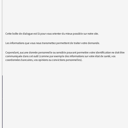
dans une mièvrerie insupportable. La maman
ceci, la maman cela... Pourrions-nous réserver
le mot "maman" à l'intimité de la vie familiale
? Il n'y a rien de péjoratif ou d'humiliant à
parler de la "mère" de cette pauvre enfant.
Cette boîte de dialogue est là pour vous orienter du mieux possible sur notre site.
Les informations que vous nous transmettez permettent de traiter votre demande.
Cependant, aucune donnée personnelle ou sensible pouvant permettre votre identification ne doit être
communiquée dans cet outil (comme par exemple des informations sur votre état de santé, vos
coordonnées bancaires, vos opinions ou convictions personnelles).
REVENIR AUX MESSAGES
La médiatrice
VOUS AVEZ UN PROBLÈME DE RÉCEPTION ?