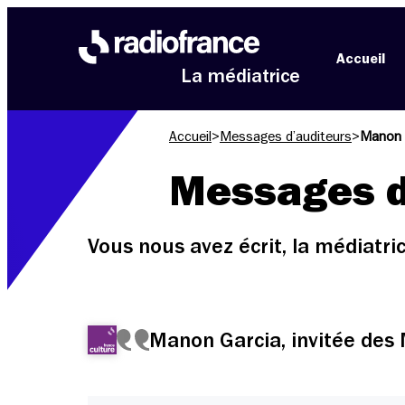
Aller au menu
Aller au contenu
Aller au pied de page
Accueil
La médiatrice
Accueil
>
Messages d’auditeurs
>
Manon G
Messages d
Vous nous avez écrit, la médiatr
Manon Garcia, invitée des