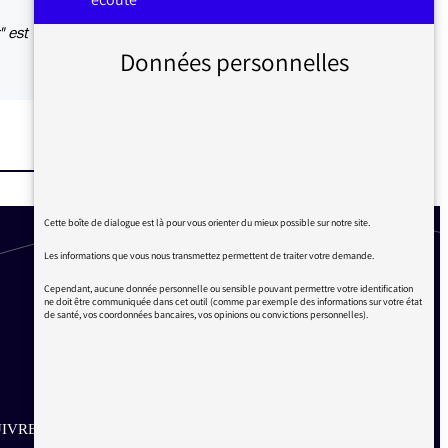
" est
Données personnelles
Cette boîte de dialogue est là pour vous orienter du mieux possible sur notre site.
Les informations que vous nous transmettez permettent de traiter votre demande.
Cependant, aucune donnée personnelle ou sensible pouvant permettre votre identification
ne doit être communiquée dans cet outil (comme par exemple des informations sur votre état
de santé, vos coordonnées bancaires, vos opinions ou convictions personnelles).
IVRE SUR LES RÉSEAUX