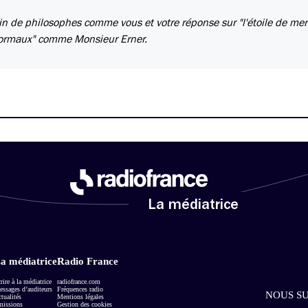
n de philosophes comme vous et votre réponse sur "l'étoile de mer
normaux" comme Monsieur Erner.
La médiatrice
a médiatrice
Radio France
rire à la médiatrice
radiofrance.com
ssages d’auditeurs
Fréquences radio
NOUS SU
tualités
Mentions légales
missions
Gestion des cookies