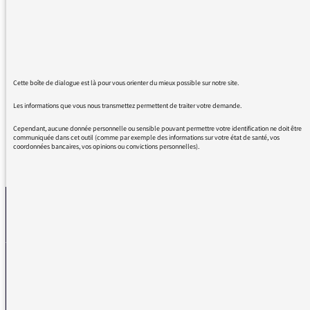
En ce qui me concerne :découverte d'une
femme importante , une grande dame de la
littérature française actuelle.
J'ai trouvé ça très émouvant, au travers,
pourtant, d'une parole très "acérée".
Merci et encore bravo.
Cette boîte de dialogue est là pour vous orienter du mieux possible sur notre site.
Les informations que vous nous transmettez permettent de traiter votre demande.
Cependant, aucune donnée personnelle ou sensible pouvant permettre votre identification ne doit être
communiquée dans cet outil (comme par exemple des informations sur votre état de santé, vos
coordonnées bancaires, vos opinions ou convictions personnelles).
REVENIR AUX MESSAGES
La médiatrice
VOUS AVEZ UN PROBLÈME DE RÉCEPTION ?