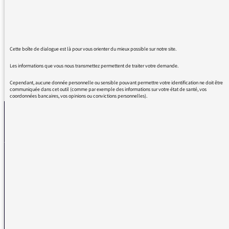
par le rire éclatant de Madame
Météo!
Merci, madame!
Cette boîte de dialogue est là pour vous orienter du mieux possible sur notre site.
Les informations que vous nous transmettez permettent de traiter votre demande.
REVENIR AUX MESSAGES
Cependant, aucune donnée personnelle ou sensible pouvant permettre votre identification ne doit être
communiquée dans cet outil (comme par exemple des informations sur votre état de santé, vos
coordonnées bancaires, vos opinions ou convictions personnelles).
La médiatrice
VOUS AVEZ UN PROBLÈME DE RÉCEPTION ?
Remplissez l’un de nos formulaires afin que nous puissions vous aider.