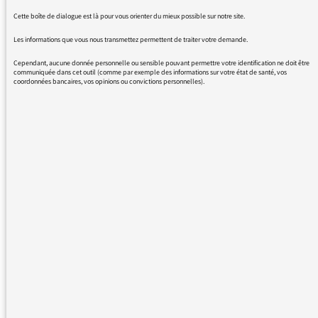
tuer ou est-ce qu'il a tué de la manière la plus
Cette boîte de dialogue est là pour vous orienter du mieux possible sur notre site.
inhumaine ? Merci au journaliste qui utilise ce
Les informations que vous nous transmettez permettent de traiter votre demande.
terme de "martyr" de répondre à ces
questions?
Cependant, aucune donnée personnelle ou sensible pouvant permettre votre identification ne doit être
communiquée dans cet outil (comme par exemple des informations sur votre état de santé, vos
coordonnées bancaires, vos opinions ou convictions personnelles).
Merci pour votre réponse et votre action pour
que de telles erreurs ne se reproduisent pas.
A mon avis, appeler les choses par leur nom,
c'est la meilleure manière de les comprendre.
Denis OLIVE