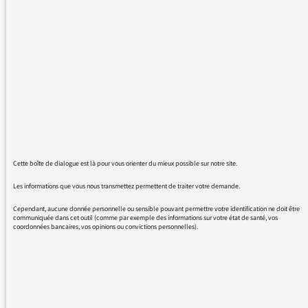
remercie de parvenir à combler la solitude
d'une vie cloisonnée d'étudiante en temps de
Covid. Enfant déjà, je t'entendais depuis la
radio de la cuisine familiale, sans rien
comprendre de ce que tu disais, mais happée
par l'ardeur impétueuse de tes chroniqueurs.
Adolescente, tu m'as encouragé à aller lire, à
regarder et écouter davantage en aiguillant
mes choix. Aujourd'hui, tu recours à la
mélancolie dominicale de ma vie d'adulte et je
Cette boîte de dialogue est là pour vous orienter du mieux possible sur notre site.
me sens un peu moins seule, grâce à toi.
Les informations que vous nous transmettez permettent de traiter votre demande.
Tu me fais rire, tu m'émeus et parfois tu
Cependant, aucune donnée personnelle ou sensible pouvant permettre votre identification ne doit être
communiquée dans cet outil (comme par exemple des informations sur votre état de santé, vos
m'agaces, mais tu me donnes surtout toujours
coordonnées bancaires, vos opinions ou convictions personnelles).
envie d'aller découvrir les richesses (et parfois
les nullités) de la littérature, du cinéma et du
théâtre.
Tes voix, cher masque, me sont très