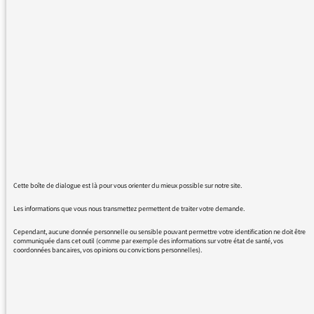
des auteurs du vol au Louvre, nous avons pu
entendre à plusieurs reprises des journalistes
nous dire que des prélèvements d'ADN
avaient été effectués que que "ça a matché" !
Est-il si compliqué de dire que les
prélèvements ont correspondu à des données
enregistrées ?
Dans le même ordre d'idées, le mot "deal"
semble avoir remplacé le français "accord" sur
vos antennes.
Il faut ajouter à tout cela et à longueur
Cette boîte de dialogue est là pour vous orienter du mieux possible sur notre site.
d'antenne des contresens sur des mots
Les informations que vous nous transmettez permettent de traiter votre demande.
français calqués sur des mots anglais
ressemblants, mais n'ayant pas le même sens
Cependant, aucune donnée personnelle ou sensible pouvant permettre votre identification ne doit être
communiquée dans cet outil (comme par exemple des informations sur votre état de santé, vos
:
coordonnées bancaires, vos opinions ou convictions personnelles).
déceptif pour décevant, concernant pour
préoccupant, etc....
Bref, les fautes sont quotidiennes, les