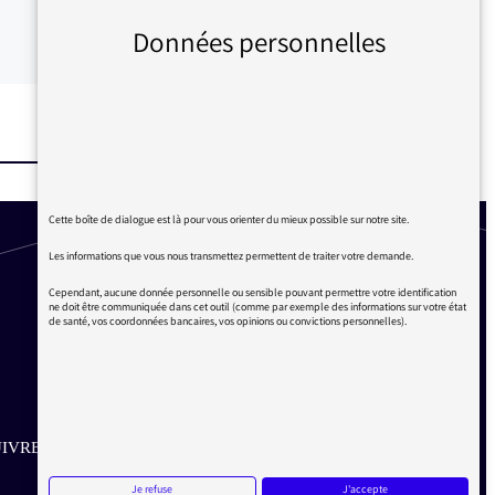
Données personnelles
Cette boîte de dialogue est là pour vous orienter du mieux possible sur notre site.
Les informations que vous nous transmettez permettent de traiter votre demande.
Cependant, aucune donnée personnelle ou sensible pouvant permettre votre identification
ne doit être communiquée dans cet outil (comme par exemple des informations sur votre état
de santé, vos coordonnées bancaires, vos opinions ou convictions personnelles).
IVRE SUR LES RÉSEAUX
Je refuse
J'accepte