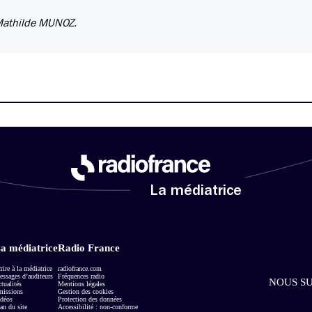
 Mathilde MUNOZ.
La médiatrice
a médiatrice
Radio France
rire à la médiatrice
radiofrance.com
ssages d’auditeurs
Fréquences radio
NOUS SU
tualités
Mentions légales
missions
Gestion des cookies
déos
Protection des données
an du site
Accessibilité : non-conforme