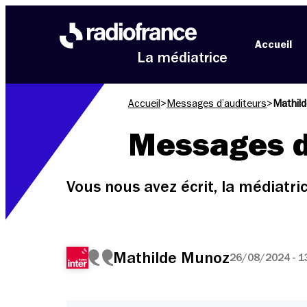
Aller au menu
Aller au contenu
Aller au pied de page
Accueil
La médiatrice
Accueil
>
Messages d’auditeurs
>
Mathil
Messages d
Vous nous avez écrit, la médiatr
Mathilde Munoz
26/08/2024 - 1