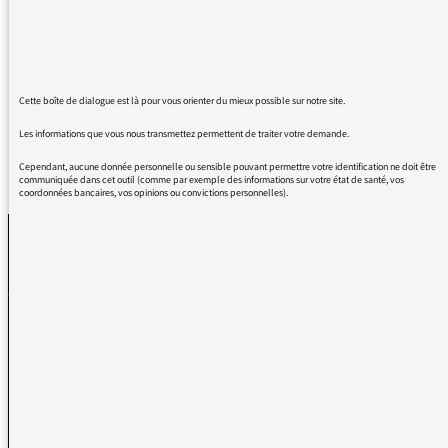
Matisse.
Cordialement
Cette boîte de dialogue est là pour vous orienter du mieux possible sur notre site.
Les informations que vous nous transmettez permettent de traiter votre demande.
Cependant, aucune donnée personnelle ou sensible pouvant permettre votre identification ne doit être
REVENIR AUX MESSAGES
communiquée dans cet outil (comme par exemple des informations sur votre état de santé, vos
coordonnées bancaires, vos opinions ou convictions personnelles).
La médiatrice
VOUS AVEZ UN PROBLÈME DE RÉCEPTION ?
Remplissez l’un de nos formulaires afin que nous puissions vous aider.