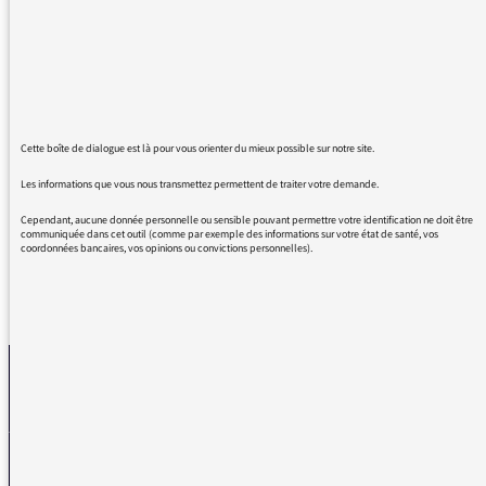
semaine durant les vacances d'été. Ce sont
des personnes très compétentes dans leur
domaine qui est le journalisme.
Quel que soit l'invité, ces personnes ont
montré un grand professionnalisme.
Assurer trois heures d'antenne demande
Cette boîte de dialogue est là pour vous orienter du mieux possible sur notre site.
beaucoup de compétence.
Fidèlement
Les informations que vous nous transmettez permettent de traiter votre demande.
Cependant, aucune donnée personnelle ou sensible pouvant permettre votre identification ne doit être
communiquée dans cet outil (comme par exemple des informations sur votre état de santé, vos
coordonnées bancaires, vos opinions ou convictions personnelles).
REVENIR AUX MESSAGES
La médiatrice