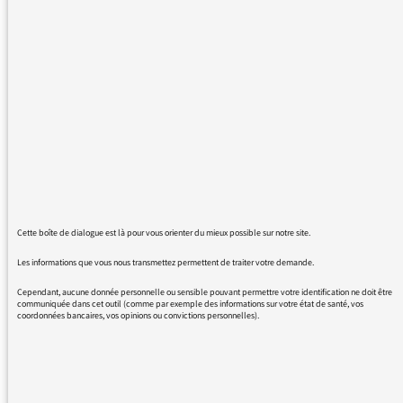
culture et France Inter sont inaudible de
parasites. C'est très frustrant, surtout pour
l'émission de Florian Delorme, et ce d'autant
que les radio libres voisines donnent à fond et
occupent bien l'espace. Pour info, je suis à
Nîmes et ai 4 postes de radio sur lesquels la
réception est mauvaise de la même manière.
Je ne dois pas être la seule dans ce cas. Vous
remerciant de votre attention,
Cette boîte de dialogue est là pour vous orienter du mieux possible sur notre site.
véronique flanet
Les informations que vous nous transmettez permettent de traiter votre demande.
Cependant, aucune donnée personnelle ou sensible pouvant permettre votre identification ne doit être
communiquée dans cet outil (comme par exemple des informations sur votre état de santé, vos
coordonnées bancaires, vos opinions ou convictions personnelles).
09/10/2015 - 10:04